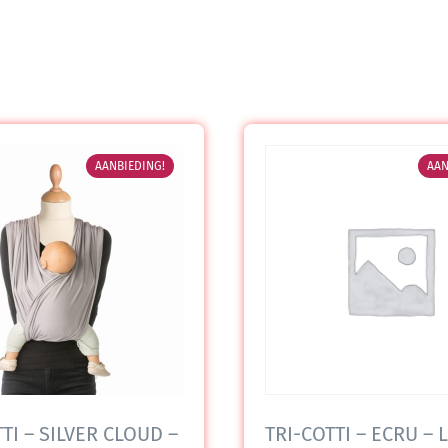
AANBIEDING!
AAN
TI – SILVER CLOUD –
TRI-COTTI – ECRU – L