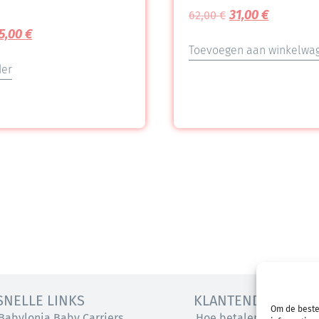
31,00
€
62,00
€
5,00
€
Toevoegen aan winkelwa
der
SNELLE LINKS
KLANTENDIENST
Om de beste
Babylonia Baby Carriers
Hoe betalen