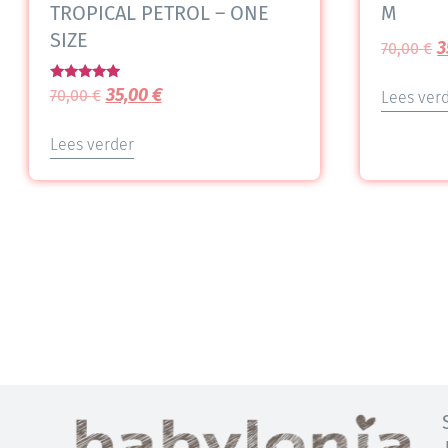
TROPICAL PETROL – ONE
M
SIZE
3
70,00
€
Gewaardeerd
35,00
€
70,00
€
Lees ver
5.00
uit 5
Lees verder