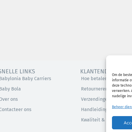
SNELLE LINKS
KLANTENDIENST
Om de beste
Babylonia Baby Carriers
Hoe betalen
informatie o
deze technol
Baby Bola
Retourneren
verwerken. A
nadelige in
Over ons
Verzendingen
Beheer dien
Contacteer ons
Handleidingen
Kwaliteit & Veiligheid
Acc