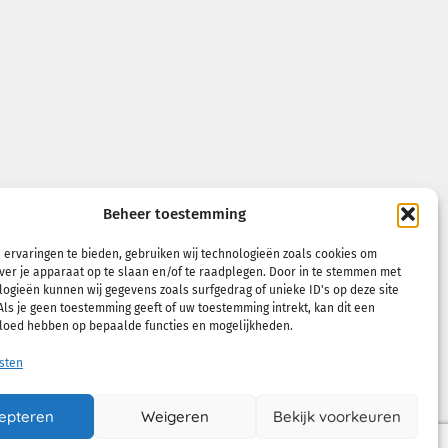
Beheer toestemming
VOORWAARDEN
 ervaringen te bieden, gebruiken wij technologieën zoals cookies om
Verkoopsvoorwaarden
ver je apparaat op te slaan en/of te raadplegen. Door in te stemmen met
ogieën kunnen wij gegevens zoals surfgedrag of unieke ID's op deze site
Retourneren
ls je geen toestemming geeft of uw toestemming intrekt, kan dit een
vloed hebben op bepaalde functies en mogelijkheden.
Privacybeleid
sten
Cookiebeleid (EU)
epteren
Weigeren
Bekijk voorkeuren