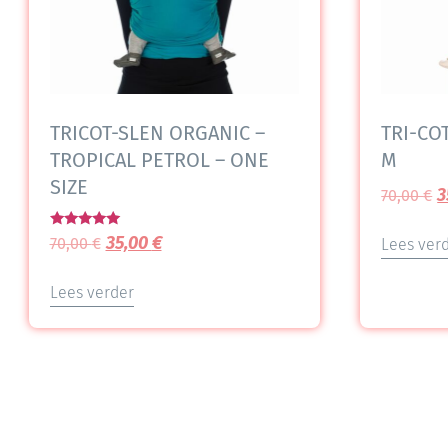
TRICOT-SLEN ORGANIC –
TRI-COT
TROPICAL PETROL – ONE
M
SIZE
3
70,00
€
Gewaardeerd
35,00
€
70,00
€
Lees ver
5.00
uit 5
Lees verder