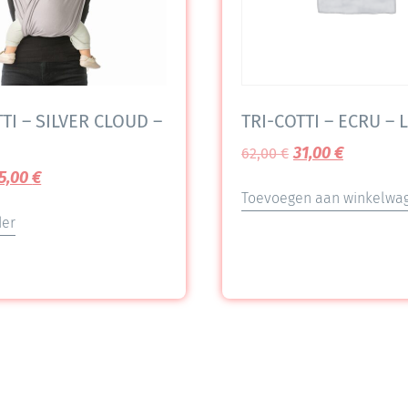
TI – SILVER CLOUD –
TRI-COTTI – ECRU – L
31,00
€
62,00
€
5,00
€
Toevoegen aan winkelwa
der