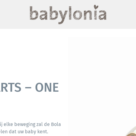
RTS – ONE
ij elke beweging zal de Bola
elen dat uw baby kent.