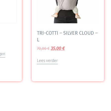
TRI-COTTI – SILVER CLOUD –
L
35,00
€
70,00
€
gen
Lees verder