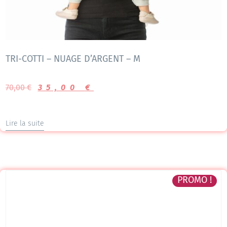
TRI-COTTI – NUAGE D’ARGENT – M
70,00
€
35,00
€
Lire la suite
PROMO !