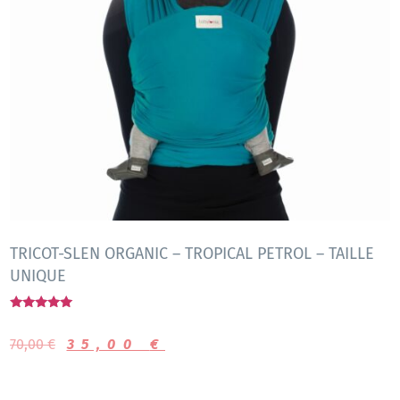
TRICOT-SLEN ORGANIC – TROPICAL PETROL – TAILLE
UNIQUE
Note
5.00
70,00
€
35,00
€
sur 5