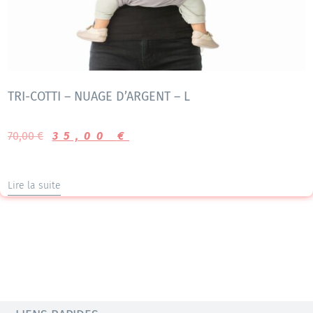
TRI-COTTI – NUAGE D’ARGENT – L
70,00
€
35,00
€
Lire la suite