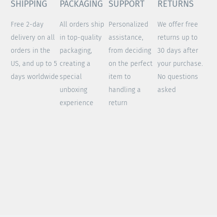
SHIPPING
PACKAGING
SUPPORT
RETURNS
Free 2-day
All orders ship
Personalized
We offer free
delivery on all
in top-quality
assistance,
returns up to
orders in the
packaging,
from deciding
30 days after
US, and up to 5
creating a
on the perfect
your purchase.
days worldwide
special
item to
No questions
unboxing
handling a
asked
experience
return