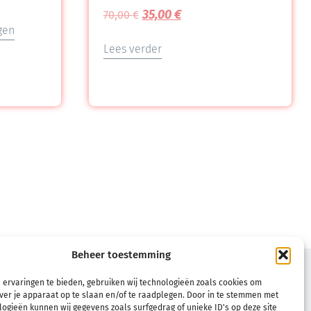
35,00
€
70,00
€
gen
Lees verder
Beheer toestemming
VOORWAARDEN
 ervaringen te bieden, gebruiken wij technologieën zoals cookies om
Verkoopsvoorwaarden
ver je apparaat op te slaan en/of te raadplegen. Door in te stemmen met
ogieën kunnen wij gegevens zoals surfgedrag of unieke ID's op deze site