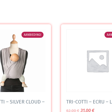
AANBIEDING!
AAN
TI – SILVER CLOUD –
TRI-COTTI – ECRU – L
31,00
€
62,00
€