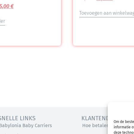
5,00
€
Toevoegen aan winkelwa
der
SNELLE LINKS
KLANTENDIENST
Om de beste
Babylonia Baby Carriers
Hoe betalen
informatie o
deze technol