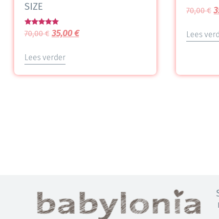
SIZE
3
70,00
€
Gewaardeerd
35,00
€
70,00
€
Lees ver
5.00
uit 5
Lees verder