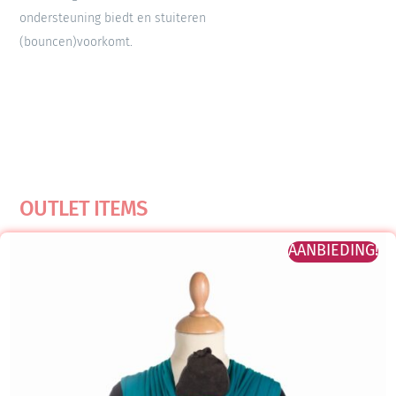
ondersteuning biedt en stuiteren
(bouncen)voorkomt.
OUTLET ITEMS
AANBIEDING!