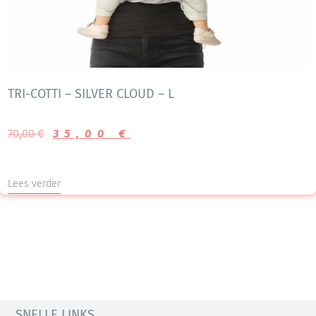
TRI-COTTI – SILVER CLOUD – L
70,00
€
35,00
€
Lees verder
SNELLE LINKS