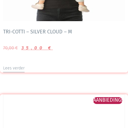
TRI-COTTI – SILVER CLOUD – M
70,00
€
35,00
€
Lees verder
AANBIEDING!