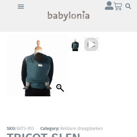
Klik op 'Ik ga akkoord' om
Youtube in te schakelen
Cookiebeleid
Ik ga akkoord
SKU:
BATS-953
Category:
Rekbare draagdoeken