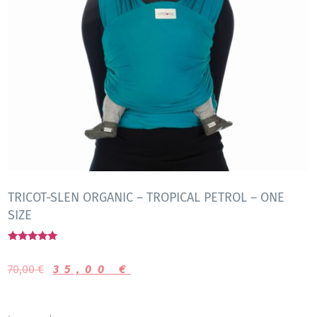
TRICOT-SLEN ORGANIC – TROPICAL PETROL – ONE
SIZE
Gewaardeerd
5.00
70,00
€
35,00
€
uit 5