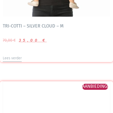
TRI-COTTI – SILVER CLOUD – M
70,00
€
35,00
€
Lees verder
AANBIEDING!