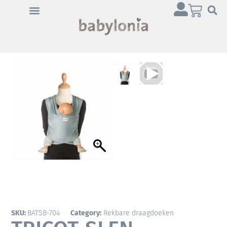
Klik op 'Ik ga akkoord' om
Youtube in te schakelen
Cookiebeleid
Ik ga akkoord
SKU:
BATSB-704
Category:
Rekbare draagdoeken