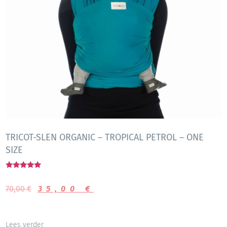
TRICOT-SLEN ORGANIC – TROPICAL PETROL – ONE
SIZE
Gewaardeerd
5.00
70,00
€
35,00
€
uit 5
Lees verder