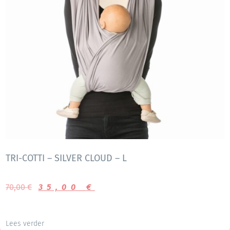
TRI-COTTI – SILVER CLOUD – L
70,00
€
35,00
€
Lees verder