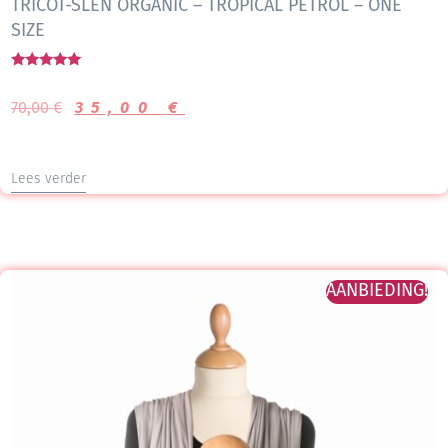
TRICOT-SLEN ORGANIC – TROPICAL PETROL – ONE
SIZE
Gewaardeerd
5.00
70,00
€
35,00
€
uit 5
Lees verder
AANBIEDING!