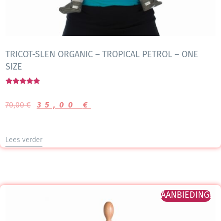
TRICOT-SLEN ORGANIC – TROPICAL PETROL – ONE
SIZE
Gewaardeerd
5.00
70,00
€
35,00
€
uit 5
Lees verder
AANBIEDING!