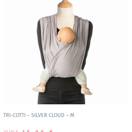
TRI-COTTI – SILVER CLOUD – M
70,00
€
35,00
€