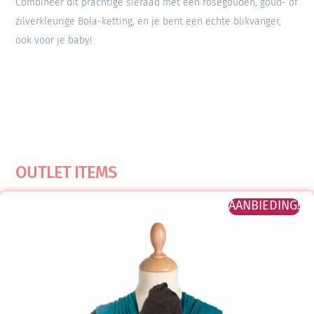
Combineer dit prachtige sieraad met een roségouden, goud- of
zilverkleurige Bola-ketting, en je bent een echte blikvanger,
ook voor je baby!
OUTLET ITEMS
AANBIEDING!