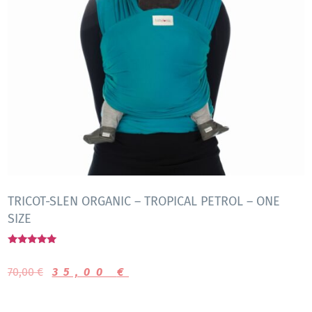
TRICOT-SLEN ORGANIC – TROPICAL PETROL – ONE
SIZE
Gewaardeerd
5.00
70,00
€
35,00
€
uit 5