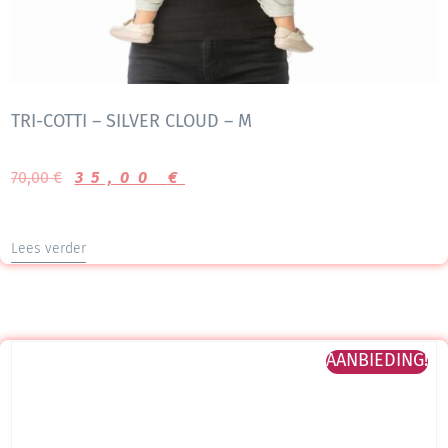
TRI-COTTI – SILVER CLOUD – M
70,00
€
35,00
€
Lees verder
AANBIEDING!