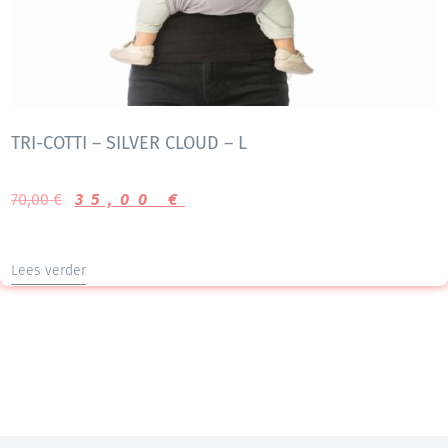
TRI-COTTI – SILVER CLOUD – L
70,00
€
35,00
€
Lees verder