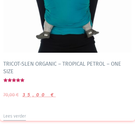
TRICOT-SLEN ORGANIC – TROPICAL PETROL – ONE
SIZE
Gewaardeerd
5.00
70,00
€
35,00
€
uit 5
Lees verder