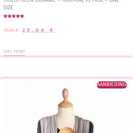
SIZE
Gewaardeerd
5.00
70,00
€
35,00
€
uit 5
Lees verder
AANBIEDING!