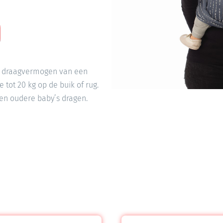
t draagvermogen van een
tot 20 kg op de buik of rug.
en oudere baby’s dragen.