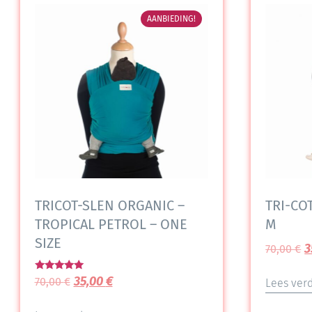
AANBIEDING!
TRICOT-SLEN ORGANIC –
TRI-COT
TROPICAL PETROL – ONE
M
SIZE
3
70,00
€
Gewaardeerd
35,00
€
70,00
€
Lees ver
5.00
uit 5