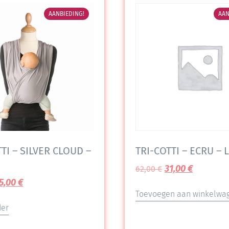
AANBIEDING!
AAN
TI – SILVER CLOUD –
TRI-COTTI – ECRU – L
31,00
€
62,00
€
5,00
€
Toevoegen aan winkelwa
der