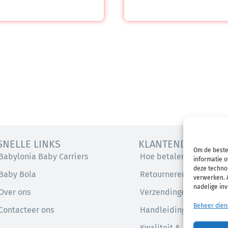
SNELLE LINKS
KLANTENDIENST
Om de beste
Babylonia Baby Carriers
Hoe betalen
informatie o
deze technol
Baby Bola
Retourneren
verwerken. A
nadelige in
Over ons
Verzendingen
Beheer dien
Contacteer ons
Handleidingen
Kwaliteit & Veiligheid