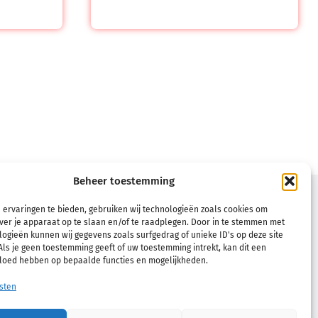
Beheer toestemming
VOORWAARDEN
 ervaringen te bieden, gebruiken wij technologieën zoals cookies om
Verkoopsvoorwaarden
ver je apparaat op te slaan en/of te raadplegen. Door in te stemmen met
ogieën kunnen wij gegevens zoals surfgedrag of unieke ID's op deze site
Retourneren
ls je geen toestemming geeft of uw toestemming intrekt, kan dit een
vloed hebben op bepaalde functies en mogelijkheden.
Privacybeleid
sten
Cookiebeleid (EU)