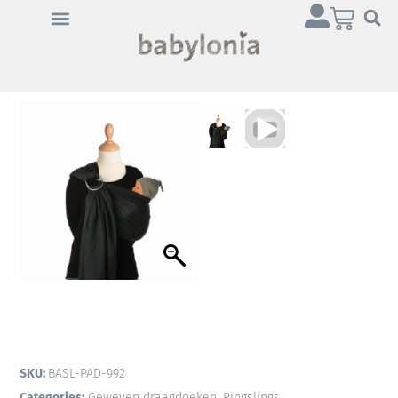
Klik op 'Ik ga akkoord' om
Youtube in te schakelen
Cookiebeleid
Ik ga akkoord
SKU:
BASL-PAD-992
Categories:
Geweven draagdoeken
,
Ringslings