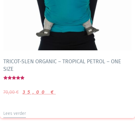
TRICOT-SLEN ORGANIC – TROPICAL PETROL – ONE
SIZE
Gewaardeerd
5.00
70,00
€
35,00
€
uit 5
Lees verder