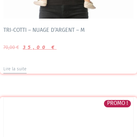
TRI-COTTI – NUAGE D’ARGENT – M
70,00
€
35,00
€
Lire la suite
PROMO !