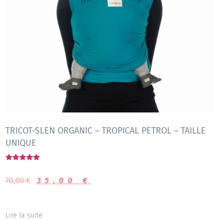
TRICOT-SLEN ORGANIC – TROPICAL PETROL – TAILLE
UNIQUE
Note
5.00
70,00
€
35,00
€
sur 5
Lire la suite