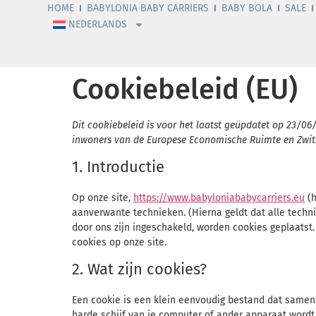
HOME
BABYLONIA BABY CARRIERS
BABY BOLA
SALE
NEDERLANDS
Cookiebeleid (EU)
Dit cookiebeleid is voor het laatst geüpdatet op 23/06
inwoners van de Europese Economische Ruimte en Zwit
1. Introductie
Op onze site,
https://www.babyloniababycarriers.eu
(h
aanverwante technieken. (Hierna geldt dat alle tech
door ons zijn ingeschakeld, worden cookies geplaatst
cookies op onze site.
2. Wat zijn cookies?
Een cookie is een klein eenvoudig bestand dat samen
harde schijf van je computer of ander apparaat wordt