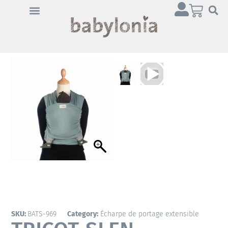
Cliquez sur « J’accepte »
pour activer Youtube
Politique en matière de
cookies
J’accepte
SKU:
BATS-969
Category:
Écharpe de portage extensible