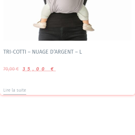
TRI-COTTI – NUAGE D’ARGENT – L
70,00
€
35,00
€
Lire la suite