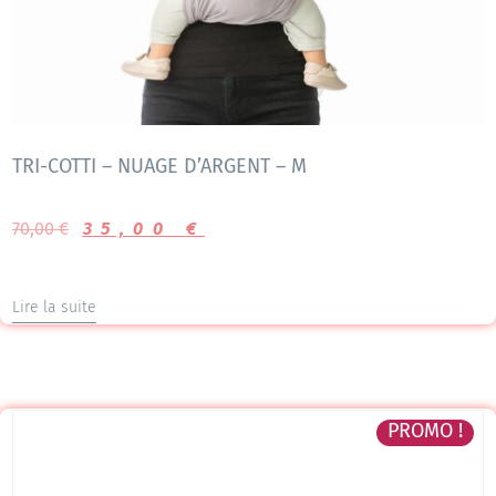
TRI-COTTI – NUAGE D’ARGENT – M
70,00
€
35,00
€
Lire la suite
PROMO !