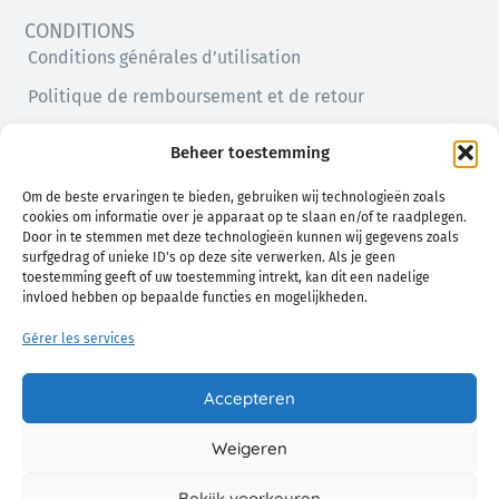
CONDITIONS
Conditions générales d’utilisation
Politique de remboursement et de retour
Politique de confidentialité
Beheer toestemming
Politique en matière de cookies (UE)
Om de beste ervaringen te bieden, gebruiken wij technologieën zoals
cookies om informatie over je apparaat op te slaan en/of te raadplegen.
Door in te stemmen met deze technologieën kunnen wij gegevens zoals
surfgedrag of unieke ID's op deze site verwerken. Als je geen
toestemming geeft of uw toestemming intrekt, kan dit een nadelige
invloed hebben op bepaalde functies en mogelijkheden.
Gérer les services
Un confort naturel pour vous et votre bébé
Accepteren
Weigeren
© 2026 Chamo. Tous Droits Réservés.
Bekijk voorkeuren