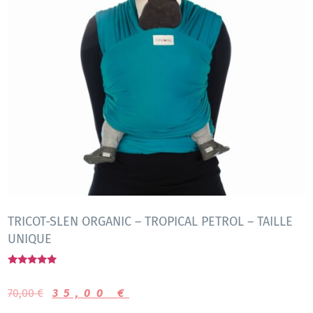
TRICOT-SLEN ORGANIC – TROPICAL PETROL – TAILLE
UNIQUE
Note
5.00
70,00
€
35,00
€
sur 5