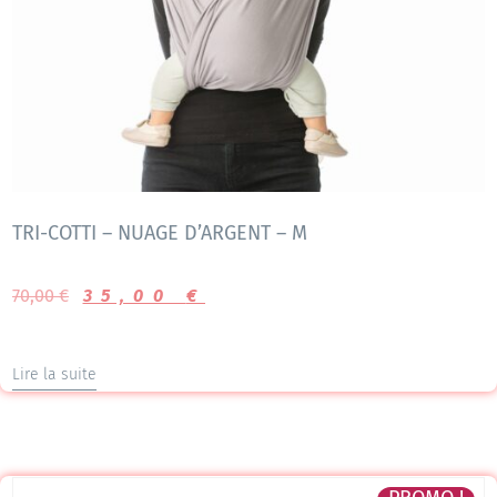
TRI-COTTI – NUAGE D’ARGENT – M
70,00
€
35,00
€
Lire la suite