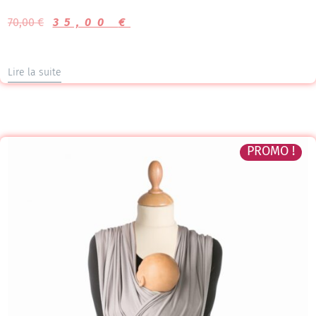
Note
5.00
70,00
€
35,00
€
sur 5
Lire la suite
PROMO !