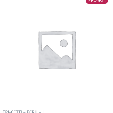
PROMO !
TRI-COTTI – ECRU – L