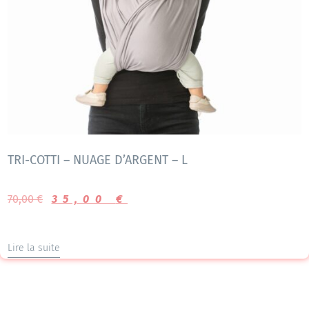
TRI-COTTI – NUAGE D’ARGENT – L
70,00
€
35,00
€
Lire la suite