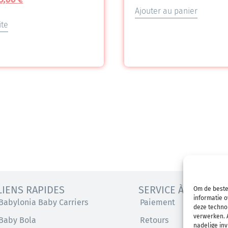
Ajouter au panier
ite
LIENS RAPIDES
SERVICE À LA CLIEN
Om de beste
informatie o
Babylonia Baby Carriers
Paiement
deze technol
verwerken. A
Baby Bola
Retours
nadelige in