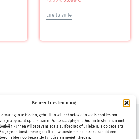
Lire la suite
Beheer toestemming
TÈLE
CONDITIONS
 ervaringen te bieden, gebruiken wij technologieën zoals cookies om
ver je apparaat op te slaan en/of te raadplegen. Door in te stemmen met
Conditions générales d’utilisation
ogieën kunnen wij gegevens zoals surfgedrag of unieke ID's op deze site
ls je geen toestemming geeft of uw toestemming intrekt, kan dit een
Politique de remboursement et de
vloed hebben op bepaalde functies en mogelijkheden.