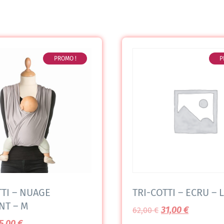
PROMO !
P
TTI – NUAGE
TRI-COTTI – ECRU – L
NT – M
31,00
€
62,00
€
5,00
€