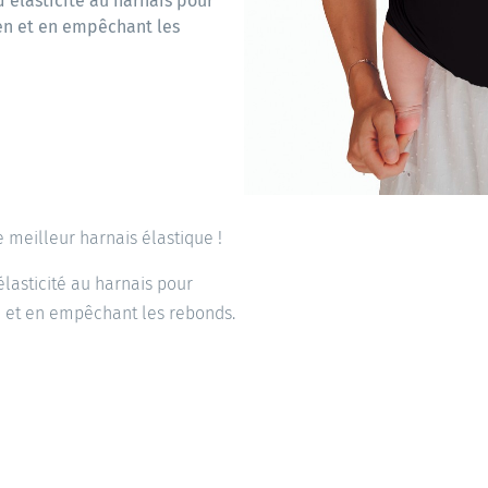
’élasticité au harnais pour
tien et en empêchant les
e meilleur harnais élastique !
lasticité au harnais pour
ien et en empêchant les rebonds.