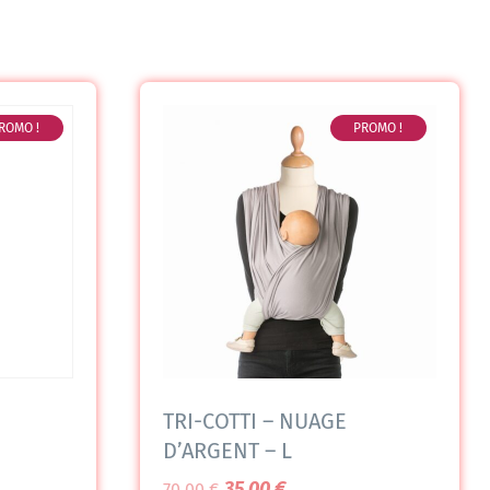
ROMO !
PROMO !
TRI-COTTI – NUAGE
D’ARGENT – L
35,00
€
70,00
€