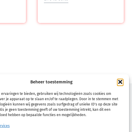
Beheer toestemming
TÈLE
CONDITIONS
 ervaringen te bieden, gebruiken wij technologieën zoals cookies om
ver je apparaat op te slaan en/of te raadplegen. Door in te stemmen met
Conditions générales d’utilisation
ogieën kunnen wij gegevens zoals surfgedrag of unieke ID's op deze site
ls je geen toestemming geeft of uw toestemming intrekt, kan dit een
Politique de remboursement et de
vloed hebben op bepaalde functies en mogelijkheden.
retour
rvices
Politique de confidentialité