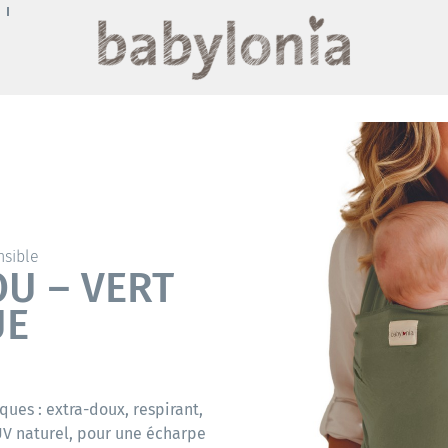
nsible
U – VERT
UE
ues : extra-doux, respirant,
 UV naturel, pour une écharpe