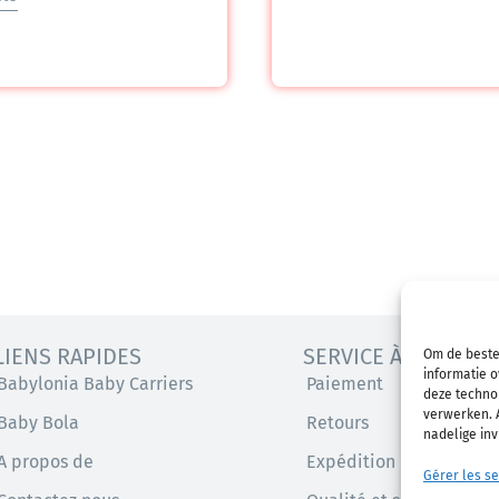
LIENS RAPIDES
SERVICE À LA CLIEN
Om de beste
informatie o
Babylonia Baby Carriers
Paiement
deze technol
verwerken. A
Baby Bola
Retours
nadelige in
A propos de
Expédition
Gérer les se