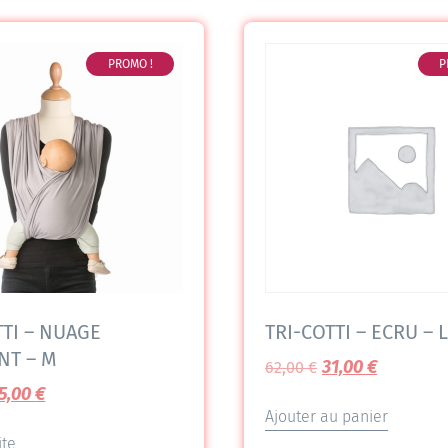
PROMO !
P
TTI – NUAGE
TRI-COTTI – ECRU – L
NT – M
31,00
€
62,00
€
5,00
€
Ajouter au panier
ite