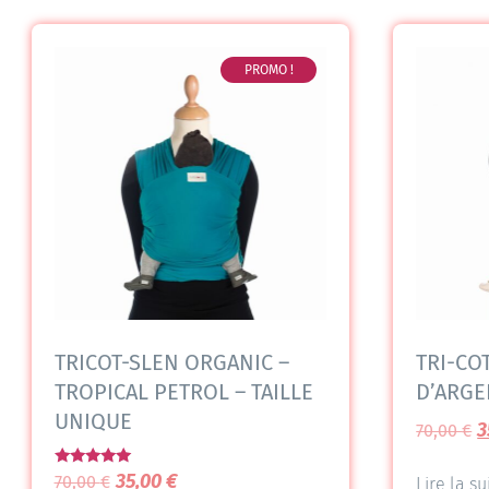
PROMO !
TRICOT-SLEN ORGANIC –
TRI-CO
TROPICAL PETROL – TAILLE
D’ARGE
UNIQUE
3
70,00
€
Note
35,00
€
70,00
€
Lire la su