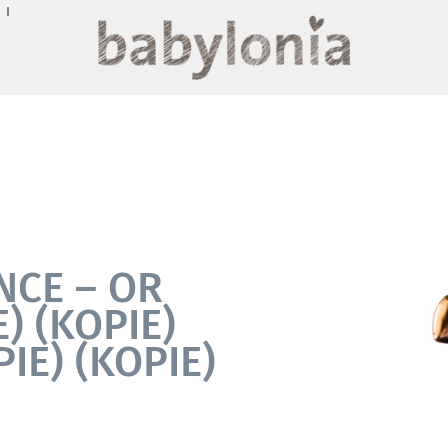
NCE – OR
) (KOPIE)
PIE) (KOPIE)