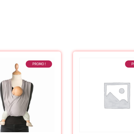
PROMO !
P