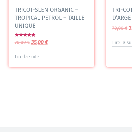
TRICOT-SLEN ORGANIC –
TRI-CO
TROPICAL PETROL – TAILLE
D’ARGE
UNIQUE
3
70,00
€
Note
35,00
€
70,00
€
Lire la su
5.00
sur 5
Lire la suite