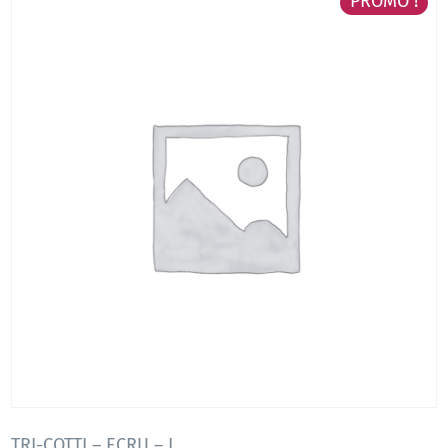
PROMO !
TRI-COTTI – ECRU – L