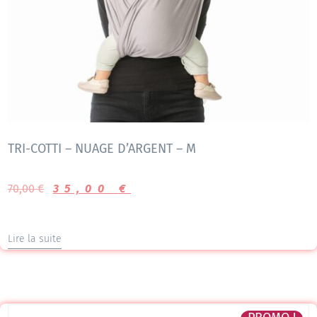
TRI-COTTI – NUAGE D’ARGENT – M
70,00
€
35,00
€
Lire la suite