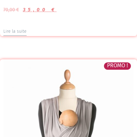
Note
5.00
70,00
€
35,00
€
sur 5
Lire la suite
PROMO !