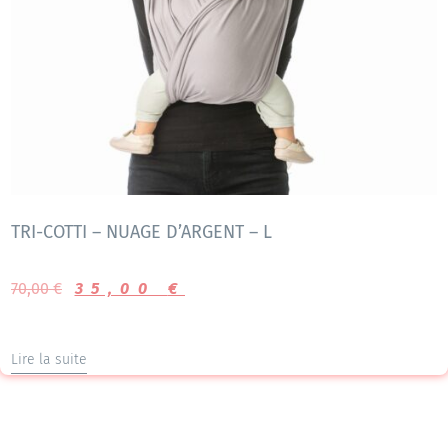
TRI-COTTI – NUAGE D’ARGENT – L
70,00
€
35,00
€
Lire la suite