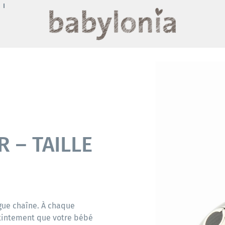
R – TAILLE
ngue chaîne. À chaque
tintement que votre bébé