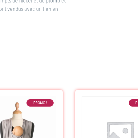
xempts de nickel et de plomb et
sont vendus avec un lien en
PROMO !
P