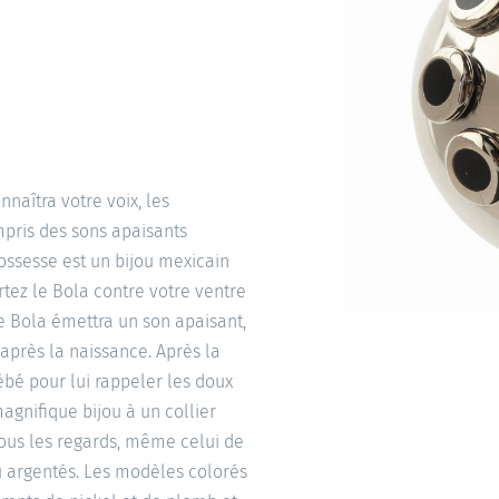
naîtra votre voix, les
mpris des sons apaisants
ossesse est un bijou mexicain
rtez le Bola contre votre ventre
e Bola émettra un son apaisant,
après la naissance. Après la
ébé pour lui rappeler les doux
agnifique bijou à un collier
 tous les regards, même celui de
ou argentés. Les modèles colorés