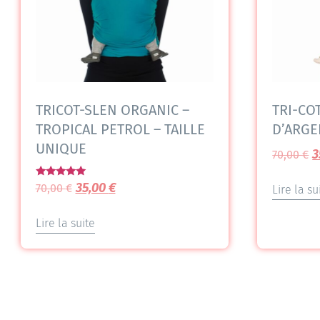
TRICOT-SLEN ORGANIC –
TRI-CO
TROPICAL PETROL – TAILLE
D’ARGE
UNIQUE
3
70,00
€
Note
35,00
€
70,00
€
Lire la su
5.00
sur 5
Lire la suite