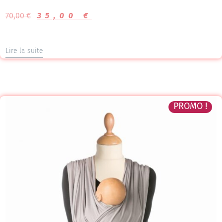
Note
5.00
70,00
€
35,00
€
sur 5
Lire la suite
PROMO !