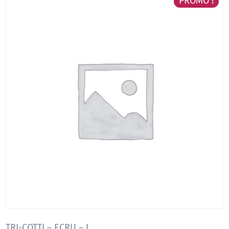
PROMO !
TRI-COTTI – ECRU – L