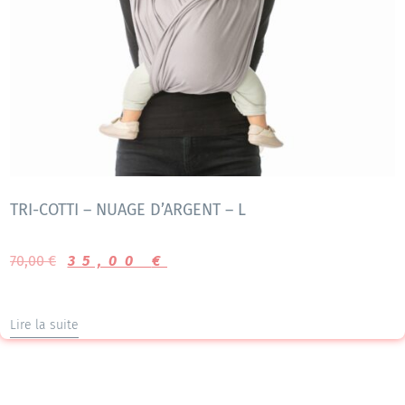
TRI-COTTI – NUAGE D’ARGENT – L
70,00
€
35,00
€
Lire la suite