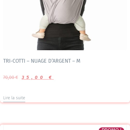
TRI-COTTI – NUAGE D’ARGENT – M
70,00
€
35,00
€
Lire la suite