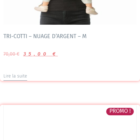
TRI-COTTI – NUAGE D’ARGENT – M
70,00
€
35,00
€
Lire la suite
PROMO !