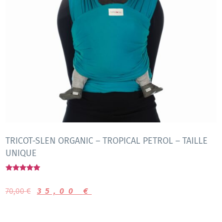
TRICOT-SLEN ORGANIC – TROPICAL PETROL – TAILLE
UNIQUE
Note
5.00
70,00
€
35,00
€
sur 5