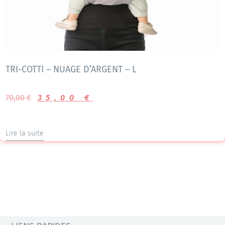
TRI-COTTI – NUAGE D’ARGENT – L
70,00
€
35,00
€
Lire la suite