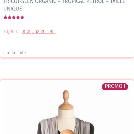
TRICOT-SLEN ORGANIC – TROPICAL PETROL – TAILLE
UNIQUE
Note
5.00
70,00
€
35,00
€
sur 5
Lire la suite
PROMO !