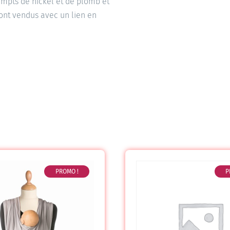
xempts de nickel et de plomb et
sont vendus avec un lien en
PROMO !
P