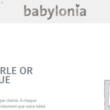
ERLE OR
UE
ngue chaîne. À chaque
tintement que votre bébé