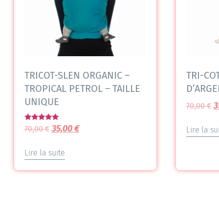
TRICOT-SLEN ORGANIC –
TRI-CO
TROPICAL PETROL – TAILLE
D’ARGE
UNIQUE
3
70,00
€
Note
35,00
€
70,00
€
Lire la su
5.00
sur 5
Lire la suite