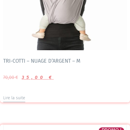
TRI-COTTI – NUAGE D’ARGENT – M
70,00
€
35,00
€
Lire la suite