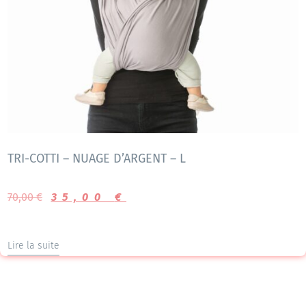
TRI-COTTI – NUAGE D’ARGENT – L
70,00
€
35,00
€
Lire la suite