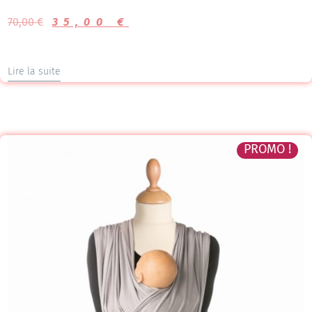
Note
5.00
70,00
€
35,00
€
sur 5
Lire la suite
PROMO !