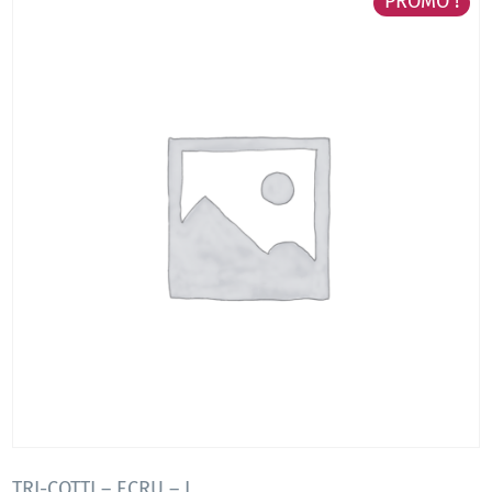
PROMO !
TRI-COTTI – ECRU – L