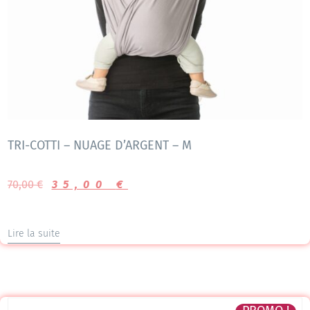
TRI-COTTI – NUAGE D’ARGENT – M
70,00
€
35,00
€
Lire la suite