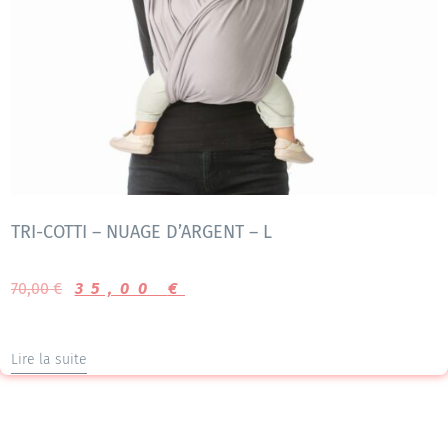
TRI-COTTI – NUAGE D’ARGENT – L
70,00
€
35,00
€
Lire la suite