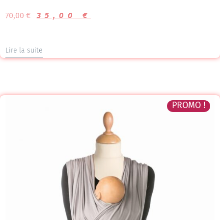
Note
5.00
70,00
€
35,00
€
sur 5
Lire la suite
PROMO !