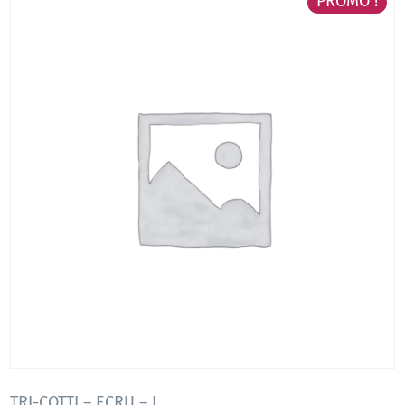
PROMO !
TRI-COTTI – ECRU – L