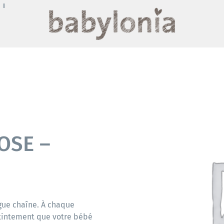
OSE –
ngue chaîne. À chaque
tintement que votre bébé