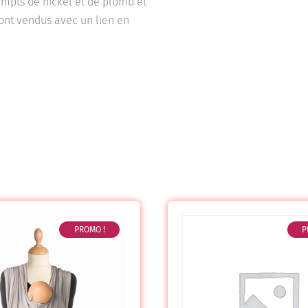
xempts de nickel et de plomb et
sont vendus avec un lien en
PROMO !
P