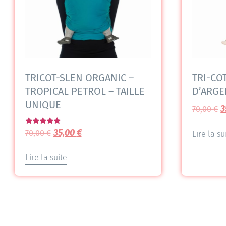
TRICOT-SLEN ORGANIC –
TRI-CO
TROPICAL PETROL – TAILLE
D’ARGE
UNIQUE
3
70,00
€
Note
35,00
€
70,00
€
Lire la su
5.00
sur 5
Lire la suite