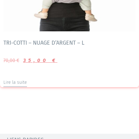
TRI-COTTI – NUAGE D’ARGENT – L
70,00
€
35,00
€
Lire la suite