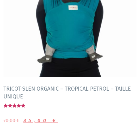
TRICOT-SLEN ORGANIC – TROPICAL PETROL – TAILLE
UNIQUE
Note
5.00
70,00
€
35,00
€
sur 5