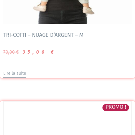
TRI-COTTI – NUAGE D’ARGENT – M
70,00
€
35,00
€
Lire la suite
PROMO !