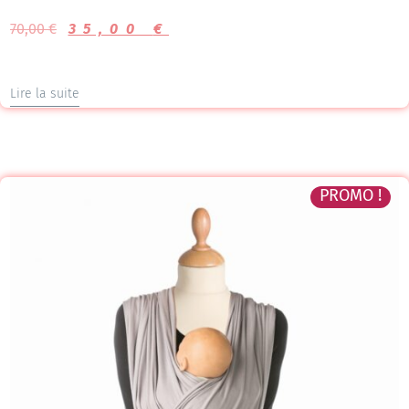
Note
5.00
70,00
€
35,00
€
sur 5
Lire la suite
PROMO !