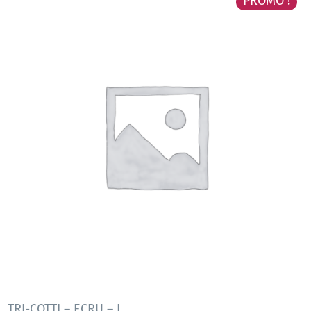
PROMO !
TRI-COTTI – ECRU – L