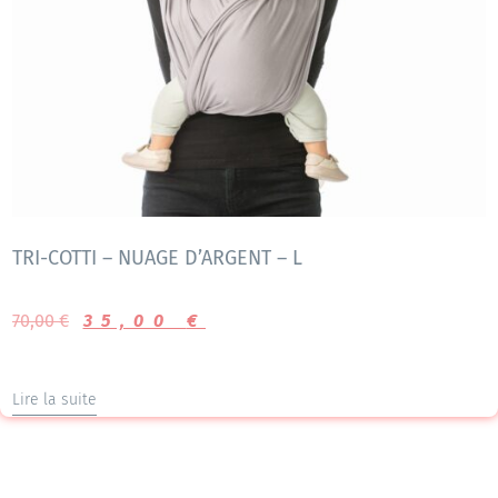
TRI-COTTI – NUAGE D’ARGENT – L
70,00
€
35,00
€
Lire la suite