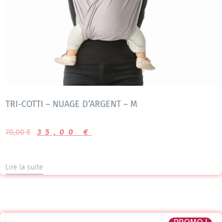
TRI-COTTI – NUAGE D’ARGENT – M
70,00
€
35,00
€
Lire la suite