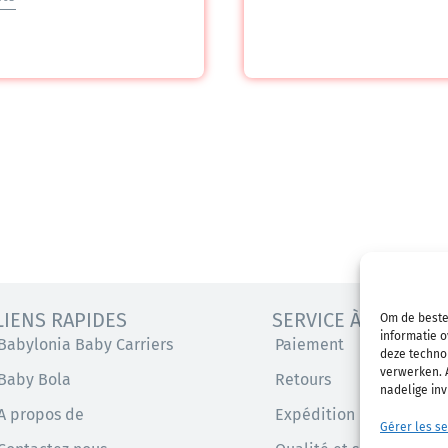
LIENS RAPIDES
SERVICE À LA CLIEN
Om de beste
informatie o
Babylonia Baby Carriers
Paiement
deze technol
verwerken. A
Baby Bola
Retours
nadelige in
A propos de
Expédition
Gérer les se