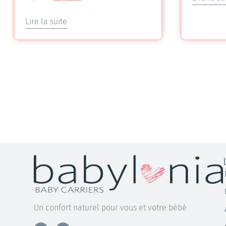
5.00
sur 5
Lire la suite
Un confort naturel pour vous et votre bébé