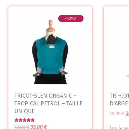
PROMO !
TRICOT-SLEN ORGANIC –
TRI-CO
TROPICAL PETROL – TAILLE
D’ARGE
UNIQUE
3
70,00
€
Note
35,00
€
70,00
€
Lire la su