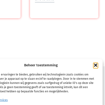
Beheer toestemming
TÈLE
CONDITIONS
 ervaringen te bieden, gebruiken wij technologieën zoals cookies om
ver je apparaat op te slaan en/of te raadplegen. Door in te stemmen met
Conditions générales d’utilisation
ogieën kunnen wij gegevens zoals surfgedrag of unieke ID's op deze site
ls je geen toestemming geeft of uw toestemming intrekt, kan dit een
Politique de remboursement et de
vloed hebben op bepaalde functies en mogelijkheden.
retour
rvices
Politique de confidentialité