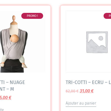
PROMO !
P
TTI – NUAGE
TRI-COTTI – ECRU – L
NT – M
31,00
€
62,00
€
5,00
€
Ajouter au panier
ite