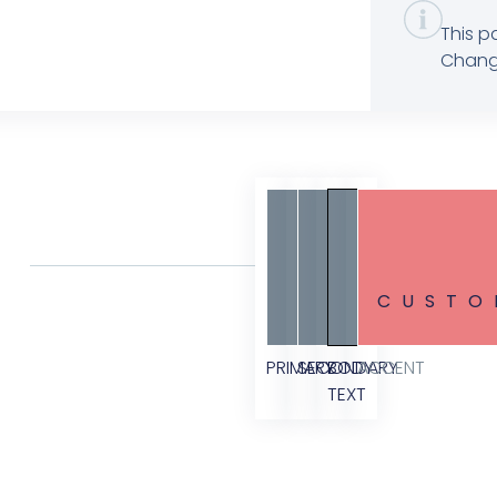
This p
Change
CUSTO
PRIMARY
SECONDARY
BODY
ACCENT
TEXT