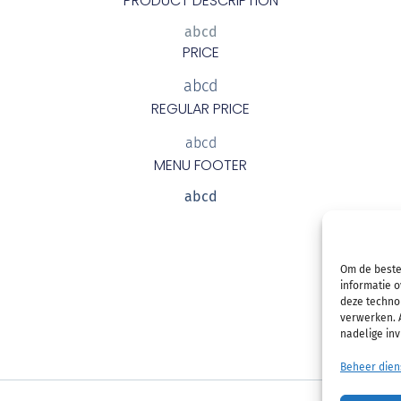
PRODUCT DESCRIPTION
abcd
PRICE
abcd
REGULAR PRICE
abcd
MENU FOOTER
abcd
Om de beste
informatie o
deze technol
verwerken. A
nadelige in
Beheer dien