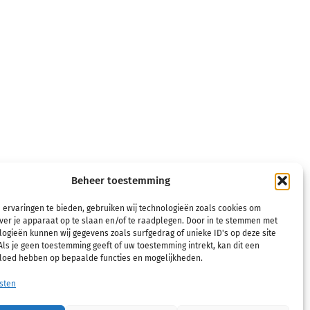
Beheer toestemming
 ervaringen te bieden, gebruiken wij technologieën zoals cookies om
ver je apparaat op te slaan en/of te raadplegen. Door in te stemmen met
ogieën kunnen wij gegevens zoals surfgedrag of unieke ID's op deze site
ls je geen toestemming geeft of uw toestemming intrekt, kan dit een
Buttons and links inherit their style from Global
vloed hebben op bepaalde functies en mogelijkheden.
Fonts and Colors settings in Site Settings.
sten