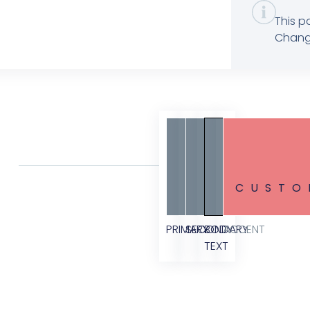
This p
Change
CUSTO
PRIMARY
SECONDARY
BODY
ACCENT
TEXT