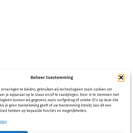
Beheer toestemming
 ervaringen te bieden, gebruiken wij technologieën zoals cookies om
ver je apparaat op te slaan en/of te raadplegen. Door in te stemmen met
ogieën kunnen wij gegevens zoals surfgedrag of unieke ID's op deze site
ls je geen toestemming geeft of uw toestemming intrekt, kan dit een
Buttons and links inherit their style from Global
vloed hebben op bepaalde functies en mogelijkheden.
Fonts and Colors settings in Site Settings.
sten