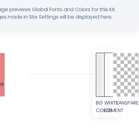
age previews Global Fonts and Colors for this Kit.
s made in Site Settings will be displayed here.
M
BG
WHITE
TRANSPARE
COLOR
ELEMENT