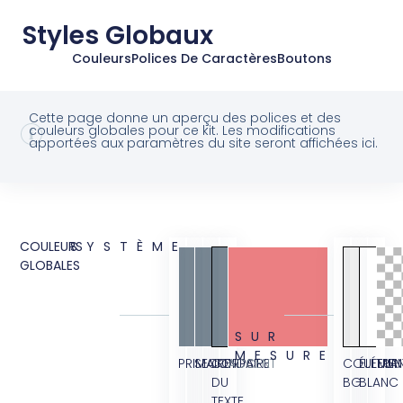
Styles Globaux
Couleurs
Polices De Caractères
Boutons
Cette page donne un aperçu des polices et des
couleurs globales pour ce kit. Les modifications
apportées aux paramètres du site seront affichées ici.
COULEURS
SYSTÈME
GLOBALES
SUR
MESURE
PRIMAIRE
SECONDAIRE
CORPS
ACCENT
COULEUR
ÉLÉMEN
TRA
DU
BG
BLANC
TEXTE